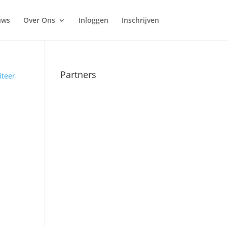
uws
Over Ons
Inloggen
Inschrijven
Partners
citeer