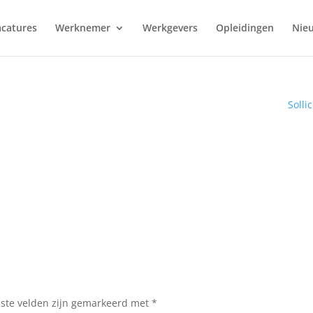
catures
Werknemer
Werkgevers
Opleidingen
Nie
Solli
iste velden zijn gemarkeerd met
*